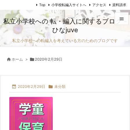
Top
小学校転編入サイトへ
アクセス
資料請求

私立小学校への 転・編入に関するブログ -
ひなjuve

メニュ
私立小学校への転編入を考えている方のためのブログです

サイド

ホーム
>

2020年2月29日

前へ

次へ

2020年2月29日

未分類

検索