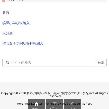
共通
暁星小学校転編入
未分類
聖心女子学院初等科転編入
Copyright ©
2026
私立小学校への 転・編入に関するブログ - ひなjuve
All Rights
Reserved.



WordPress Luxeritas Theme is provided by "
Thought is free
".
メニュー
上へ
ホーム