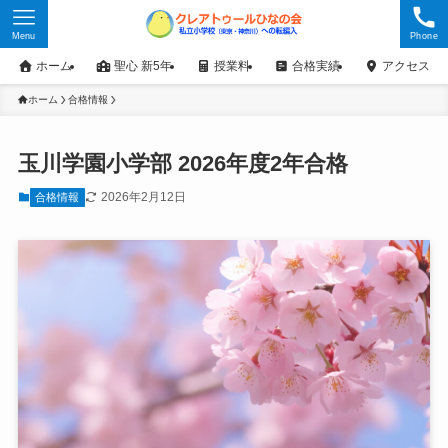
Menu
Phone
ホーム
聖心 新5年
授業料
合格実績
アクセス
ホーム
合格情報
玉川学園小学部 2026年度2年合格
2026年2月12日
合格情報