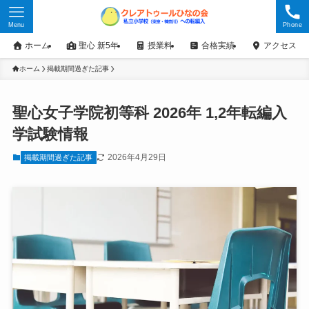
Menu
Phone
ホーム
聖心 新5年
授業料
合格実績
アクセス
ホーム
掲載期間過ぎた記事
聖心女子学院初等科 2026年 1,2年転編入
学試験情報
2026年4月29日
掲載期間過ぎた記事