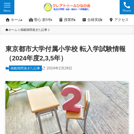
Menu
Phone
ホーム
聖心 新5年
授業料
合格実績
アクセス
ホーム
掲載期間過ぎた記事
東京都市大学付属小学校 転入学試験情報
（2024年度2,3,5年）
2024年2月29日
掲載期間過ぎた記事