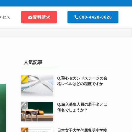
資料請求
080-4428-0626
クセス
人気記事
Q.聖心セカンドステージの合
格レベルはどの程度ですか
Q.編入募集人員の若干名とは
何名でしょうか？
日本女子大学付属豊明小学校