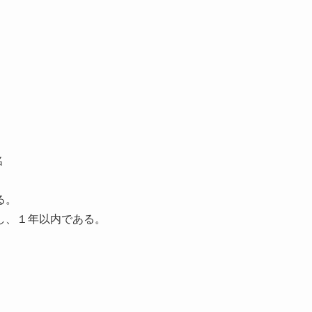
名
る。
し、１年以内である。