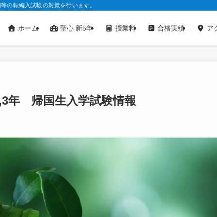
明等の転編入試験の対策を行います。
ホーム
聖心 新5年
授業料
合格実績
ア
,3年 帰国生入学試験情報