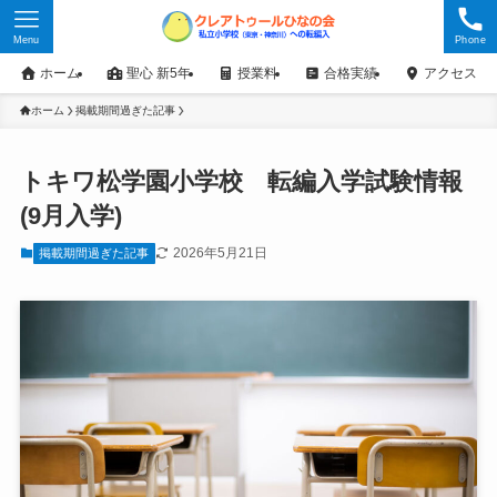
Menu
Phone
ホーム
聖心 新5年
授業料
合格実績
アクセス
ホーム
掲載期間過ぎた記事
トキワ松学園小学校 転編入学試験情報
(9月入学)
2026年5月21日
掲載期間過ぎた記事