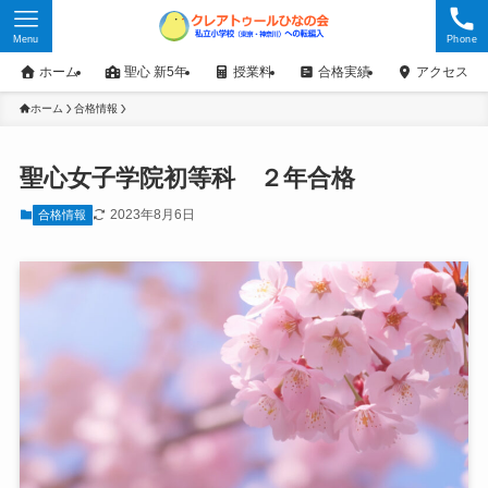
Menu
Phone
ホーム
聖心 新5年
授業料
合格実績
アクセス
ホーム
合格情報
聖心女子学院初等科 ２年合格
2023年8月6日
合格情報