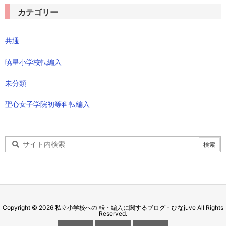
ブ
カテゴリー
共通
暁星小学校転編入
未分類
聖心女子学院初等科転編入
Copyright ©
2026
私立小学校への 転・編入に関するブログ - ひなjuve
All Rights
Reserved.