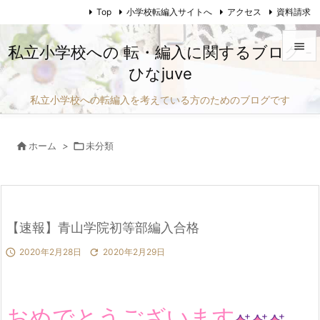
Top
小学校転編入サイトへ
アクセス
資料請求

私立小学校への 転・編入に関するブログ -
ひなjuve

メニュ
私立小学校への転編入を考えている方のためのブログです

サイド

ホーム
>

未分類

前へ

次へ

【速報】青山学院初等部編入合格
検索

2020年2月28日

2020年2月29日
おめでとうございます