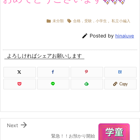

未分類

合格，受験，小学生
,
私立小編入

Posted by
hinajuve
よろしければシェアお願いします
B!
Copy

Next
緊急！！お預かり開始