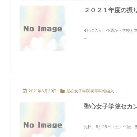
２０２１年度の振
4月に入り、今週から学校も
...

2021年6月29日

聖心女子学院初等科転編入
聖心女子学院セカ
先日、6月26日（土）午後
...