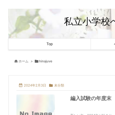
私立小学校へ
Top

ホーム
>

hinajuve

2024年2月3日

未分類
編入試験の年度末