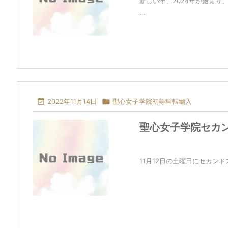
新しい年、2024年が始ま
...

2022年11月14日

聖心女子学院初等科転編入
聖心女子学院セカ
11月12日の土曜日にセカンド