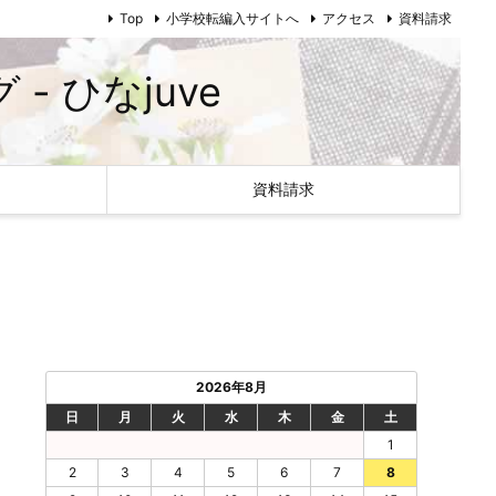
Top
小学校転編入サイトへ
アクセス
資料請求
 ひなjuve
資料請求
2026年8月
日
月
火
水
木
金
土
1
2
3
4
5
6
7
8