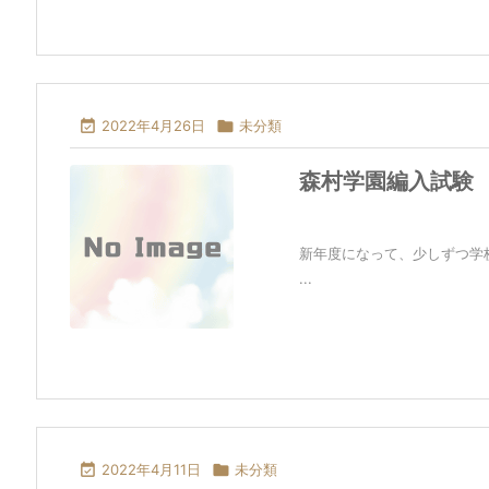

2022年4月26日

未分類
森村学園編入試験
新年度になって、少しずつ学
...

2022年4月11日

未分類