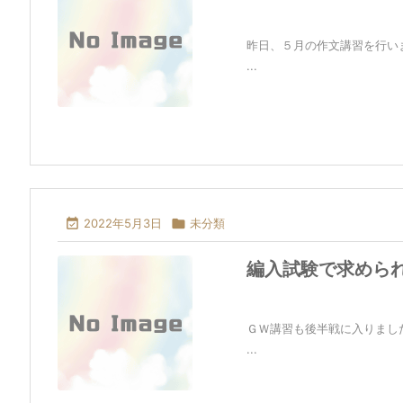
昨日、５月の作文講習を行い
...

2022年5月3日

未分類
編入試験で求めら
ＧＷ講習も後半戦に入りまし
...