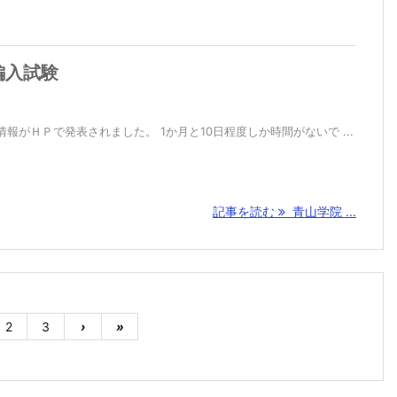
編入試験
報がＨＰで発表されました。 1か月と10日程度しか時間がないで ...
記事を読む
青山学院 ...
2
3
›
»